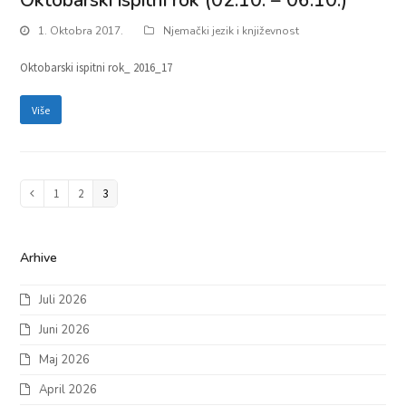
Oktobarski ispitni rok (02.10. – 06.10.)
1. Oktobra 2017.
Njemački jezik i književnost
Oktobarski ispitni rok_ 2016_17
Više
Page
1
Page
2
Page
3
Previous
Arhive
Juli 2026
Juni 2026
Maj 2026
April 2026