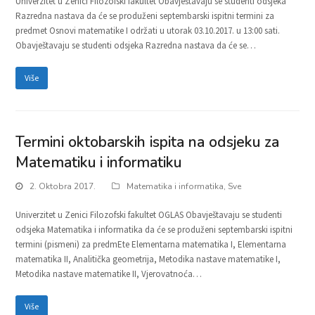
Univerzitet u Zenici Filozofski fakultet Obavještavaju se studenti odsjeka
Razredna nastava da će se produženi septembarski ispitni termini za
predmet Osnovi matematike I održati u utorak 03.10.2017. u 13:00 sati.
Obavještavaju se studenti odsjeka Razredna nastava da će se…
Više
Termini oktobarskih ispita na odsjeku za
Matematiku i informatiku
2. Oktobra 2017.
Matematika i informatika
,
Sve
Univerzitet u Zenici Filozofski fakultet OGLAS Obavještavaju se studenti
odsjeka Matematika i informatika da će se produženi septembarski ispitni
termini (pismeni) za predmEte Elementarna matematika I, Elementarna
matematika II, Analitička geometrija, Metodika nastave matematike I,
Metodika nastave matematike II, Vjerovatnoća…
Više