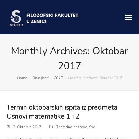
Monthly Archives: Oktobar
2017
Home
»
Obavijesti
»
2017
»
Monthly Archives: Oktobar 2017
Termin oktobarskih ispita iz predmeta
Osnovi matematike 1 i 2
2. Oktobra 2017.
Razredna nastava
,
Sve