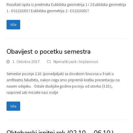
Rezultati ispita iz predmeta Euklidska geometrija 1 i 2 Euklidska geometrija
1 - EG12102017 Euklidska geometrija 2 - EG22102017
Više
Obavijest o pocetku semestra
1. Oktobra 2017.
Njemački jezik i književnost
Semestar pocinje 2.10. (ponedjeljak) sa docekom brucosa u 9 sati u
amfiteatru fakulteta, nakon cega smo pripremili kratku prezentaciju na
nasem odsjeku. Ostale studijske godine pocinju od utorka (3.10.),
raspored sati mozete naci ovdje
Više