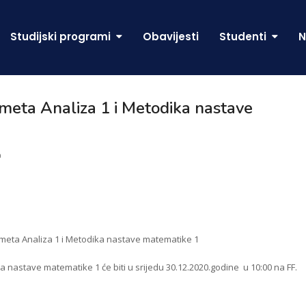
Studijski programi
Obavijesti
Studenti
N
edmeta Analiza 1 i Metodika nastave
a
edmeta Analiza 1 i Metodika nastave matematike 1
ka nastave matematike 1 će biti u srijedu 30.12.2020.godine u 10:00 na FF.