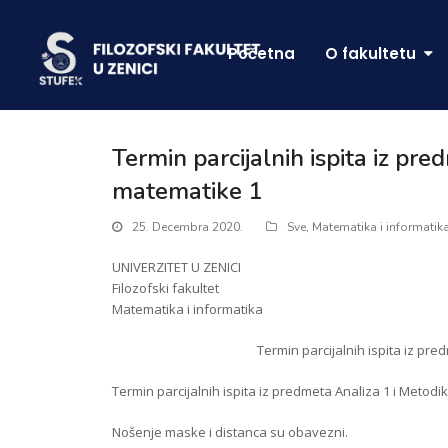
Početna
O fakultetu
Termin parcijalnih ispita iz pr
matematike 1
25. Decembra 2020.
Sve
,
Matematika i informatik
UNIVERZITET U ZENICI
Filozofski fakultet
Matematika i informatika
Termin parcijalnih ispita iz pr
Termin parcijalnih ispita iz predmeta Analiza 1 i Metodi
Nošenje maske i distanca su obavezni.