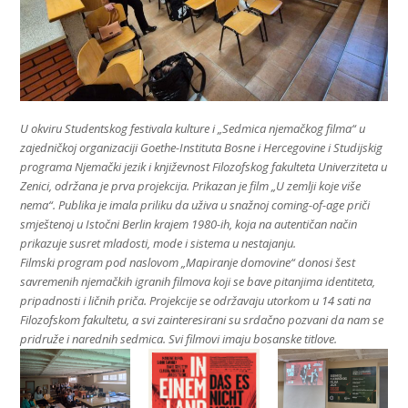
U okviru Studentskog festivala kulture i „Sedmica njemačkog filma“ u
zajedničkoj organizaciji Goethe-Instituta Bosne i Hercegovine i Studijskig
programa Njemački jezik i književnost Filozofskog fakulteta Univerziteta u
Zenici, održana je prva projekcija. Prikazan je film „U zemlji koje više
nema“. Publika je imala priliku da uživa u snažnoj coming-of-age priči
smještenoj u Istočni Berlin krajem 1980-ih, koja na autentičan način
prikazuje susret mladosti, mode i sistema u nestajanju.
Filmski program pod naslovom „Mapiranje domovine“ donosi šest
savremenih njemačkih igranih filmova koji se bave pitanjima identiteta,
pripadnosti i ličnih priča. Projekcije se održavaju utorkom u 14 sati na
Filozofskom fakultetu, a svi zainteresirani su srdačno pozvani da nam se
pridruže i narednih sedmica. Svi filmovi imaju bosanske titlove.