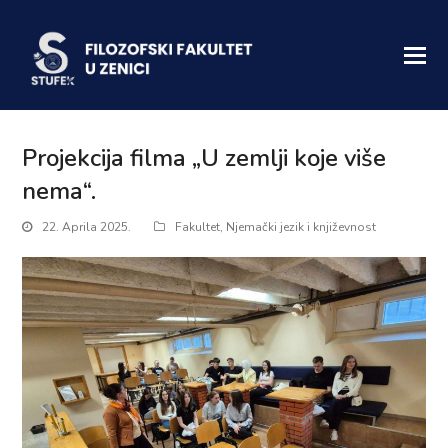
Projekcija filma „U zemlji koje više
nema“.
22. Aprila 2025.
Fakultet
,
Njemački jezik i književnost