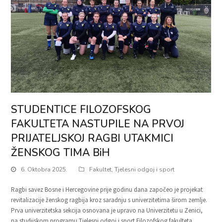
STUDENTICE FILOZOFSKOG
FAKULTETA NASTUPILE NA PRVOJ
PRIJATELJSKOJ RAGBI UTAKMICI
ŽENSKOG TIMA BiH
6. Oktobra 2025.
Fakultet
,
Tjelesni odgoj i sport
Ragbi savez Bosne i Hercegovine prije godinu dana započeo je projekat
revitalizacije ženskog ragbija kroz saradnju s univerzitetima širom zemlje.
Prva univerzitetska sekcija osnovana je upravo na Univerzitetu u Zenici,
na studijskom programu Tjelesni odgoj i sport Filozofskog fakulteta.