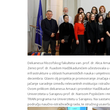
Dekanesa Filozofskog fakulteta van. prof. dr. Alica Arn
Zenici prof. dr. Fuadom Hadžikadunićem učestvovala u
infrastrukture u oblasti humanističkih nauka i umjetnost
decembra. Glavni cilj projekta je promoviranje značaja d
jačanje saradnje između relevantnih institucija i istraži
Ovom prilikom dekanesa Arnaut i prorektor Hadžikaduni
Univerziteta u Sarajevu prof. dr. Narisom Pojskićem i 
TRAIN programa na Univerzitetu u Sarajevu. Na sastanc
području naučno-istraživačkig rada, te stručnog usavrš