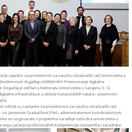
aut je zajedno sa prorektorom za naučno-istraživački rad Univerziteta u
 dvodnevnom događaju DARIAH-BiH: Promoviranje digitalne
i. Događaj je održan u Rektoratu Univerziteta u Sarajevu 5. i 6.
igitalne infrastrukture u oblasti humanističkih nauka i umjetnosti i
vača.
ć održali su sastanke sa prorektorom za naučno-istraživački rad
mr. sci. Jasminom Gradaščević-Pleh, administrativnom koordinatoricom
ima se razgovaralo o projektima saradnje naša dva univerziteta u
avanja i jačanja profesionalnih kompetencija nastavnika i saradnika.