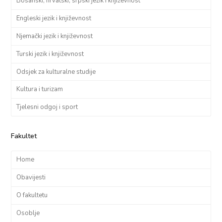
Bosanski, hrvatski, srpski jezik i književnost
Engleski jezik i književnost
Njemački jezik i književnost
Turski jezik i književnost
Odsjek za kulturalne studije
Kultura i turizam
Tjelesni odgoj i sport
Fakultet
Home
Obavijesti
O fakultetu
Osoblje