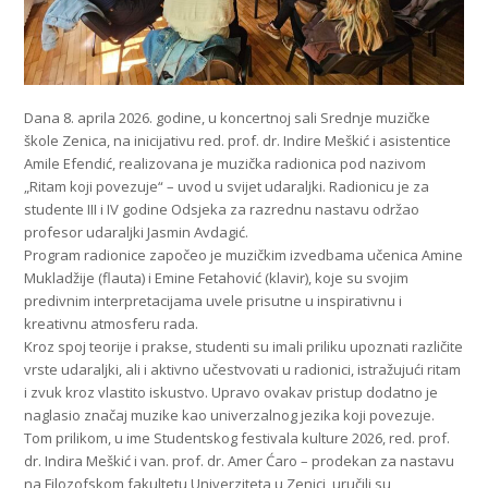
Dana 8. aprila 2026. godine, u koncertnoj sali Srednje muzičke
škole Zenica, na inicijativu red. prof. dr. Indire Meškić i asistentice
Amile Efendić, realizovana je muzička radionica pod nazivom
„Ritam koji povezuje“ – uvod u svijet udaraljki. Radionicu je za
studente III i IV godine Odsjeka za razrednu nastavu održao
profesor udaraljki Jasmin Avdagić.
Program radionice započeo je muzičkim izvedbama učenica Amine
Mukladžije (flauta) i Emine Fetahović (klavir), koje su svojim
predivnim interpretacijama uvele prisutne u inspirativnu i
kreativnu atmosferu rada.
Kroz spoj teorije i prakse, studenti su imali priliku upoznati različite
vrste udaraljki, ali i aktivno učestvovati u radionici, istražujući ritam
i zvuk kroz vlastito iskustvo. Upravo ovakav pristup dodatno je
naglasio značaj muzike kao univerzalnog jezika koji povezuje.
Tom prilikom, u ime Studentskog festivala kulture 2026, red. prof.
dr. Indira Meškić i van. prof. dr. Amer Ćaro – prodekan za nastavu
na Filozofskom fakultetu Univerziteta u Zenici, uručili su