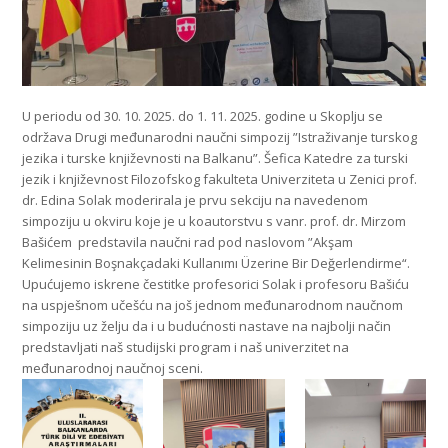
U periodu od 30. 10. 2025. do 1. 11. 2025. godine u Skoplju se
održava Drugi međunarodni naučni simpozij ”Istraživanje turskog
jezika i turske književnosti na Balkanu”. Šefica Katedre za turski
jezik i književnost Filozofskog fakulteta Univerziteta u Zenici prof.
dr. Edina Solak moderirala je prvu sekciju na navedenom
simpoziju u okviru koje je u koautorstvu s vanr. prof. dr. Mirzom
Bašićem predstavila naučni rad pod naslovom ”Akşam
Kelimesinin Boşnakçadaki Kullanımı Üzerine Bir Değerlendirme“.
Upućujemo iskrene čestitke profesorici Solak i profesoru Bašiću
na uspješnom učešću na još jednom međunarodnom naučnom
simpoziju uz želju da i u budućnosti nastave na najbolji način
predstavljati naš studijski program i naš univerzitet na
međunarodnoj naučnoj sceni.