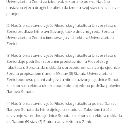
Univerziteta u Zenici za izbor v.d. rektora, te poziva Naučno-
nastavna vijeća drugih fakulteta da iznesu svoj stav u vezi s ovim
pitanjem.
(2) Naučno-nastavno vijeće Filozofskog fakulteta Univerziteta u
Zenici predlaže hitno uvrštavanje tačke dnevnog reda Senata
Univerziteta u Zenici o imenovanju v. d. rektora Univerziteta u
Zenici.
(3) Naučno-nastavno vijeće Filozofskog fakulteta Univerziteta u
Zenici daje podršku izabranim predstavnicima Filozofskog
fakulteta u Senatu, da u skladu s procedurom sazivanja sjednice
Senata propisanom članom 69 stav (8) Statuta Univerziteta u
Zenici podnesu pisani zahtjev za hitno sazivanje sjednice Senata
za izbor v.d. rektora ukoliko bude obezbijeđena podrška polovine
članova Senata.
(4) Naučno-nastavno vijeće Filozofskog fakulteta poziva članice i
članove Senata da hitno djeluju u skladu sa Zakonom i traže
sazivanje vanredne sjednice Senata za izbor v.d. rektora u skladu
sa članom 69 stav (8) Statuta Univerziteta u Zenici.