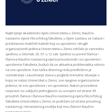
Najbrojnije akademsko tijelo Univerziteta u Zenici, Naučno-
nastavno vijeće Filozofskog fakulteta, u čijem sastavu se nalaze i
predstavnici matičnih katedri koji su uposlenici i drugih
organizacionih jedinica Univerziteta u Zenici održalo je vanrednu
sjednicu u četvrtak, 03. 07. u 12 sati. Sjednici su pored članica i
članova Naučno-nastavnog vijeća prisustvovali i svi uposlenici i
uposlenice Fakulteta, budući da se aktuelna problematika odnosi
na sve uposlene. Kao tačka dnevnog reda predloženo je
razmatranje i zauzimanje stava u pogledu trenutne situacije u
kojoj se nalazi Univerzitet u Zenici, sve njegove organizacione
jedinice, te sve uposlenice i svi uposlenici. Nakon provedene
rasprave svi zaključci jednoglasno su usvojeni od strane 39
prisutnih članica i članova Naučno-nastavnog vijeća Filozofskog
fakulteta Univerziteta u Zenici, te podržani od strane prisutnog
nastavnog i nenastavnog osoblja koji nisu članovi Naučno-
nastavnog vijeća.