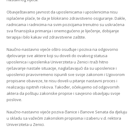
Obavještavamo javnost da uposlenicama i uposlenicima nisu
isplaćene plaće, te da je blokirano zdravstveno osiguranje. Dakle,
radnicama i radnicima na svim pozicijama trenutno su uskraćena
sva finansijska primanja i onemogućeno je liječenje, dobijanje
terapija i bilo kakav vid zdravstvene zaštite.
Naučno-nastavno vijeće oštro osuđuje i poziva na odgovorno
djelovanje sve aktere koji su doveli do ovakvog statusa
uposlenica i uposlenika Univerziteta u Zenici i traži hitno
rješavanje nastale situacije, naglašavajući da su uposlenice i
uposlenici pravovremeno ispunili sve svoje zakonom i Ugovorom
propisane obaveze, te nisu doveli u pitanje nastavni proces i
realizaciju ispitnih rokova. Također, očekujemo od odgovornih
aktera da poštuju zakonske propise i savjesno obavljaju svoje
poslove.
Naučno-nastavno vijeće poziva članice i članove Senata da djeluju
u skladu sa važećim zakonskim propisima i izaberu v.d. rektora
Univerziteta u Zenici.