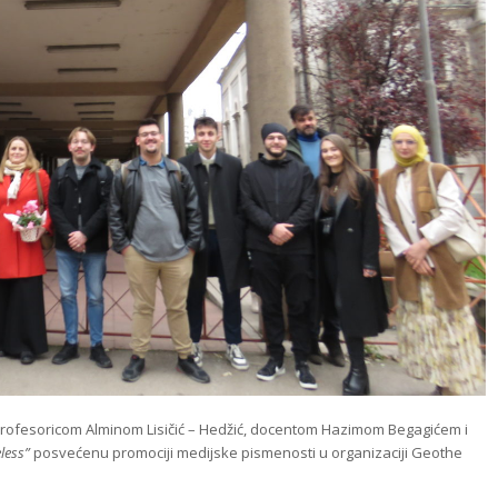
 profesoricom Alminom Lisičić – Hedžić, docentom Hazimom Begagićem i
less”
posvećenu promociji medijske pismenosti u organizaciji Geothe