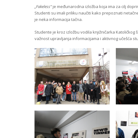
„Fakeless“
je međunarodna izložba koja ima za cilj doprini
Studenti su imali priliku naučiti kako prepoznati netačne
je neka informacija tačna.
Studente je kroz izložbu vodila knjižničarka Katoličkog š
važnost upravljanja informacijama i aktivnog učešća st