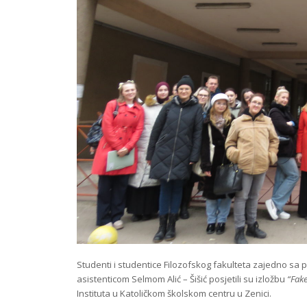
Studenti i studentice Filozofskog fakulteta zajedno sa
asistenticom Selmom Alić – Šišić posjetili su izložbu
“Fake
Instituta u Katoličkom školskom centru u Zenici.