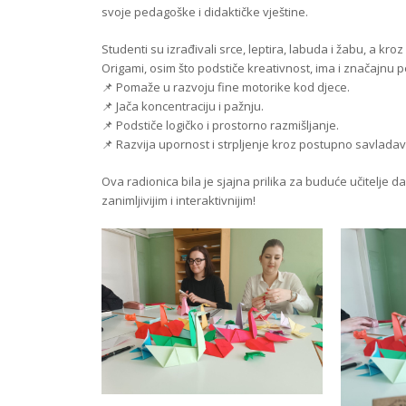
svoje pedagoške i didaktičke vještine.
Studenti su izrađivali srce, leptira, labuda i žabu, a kro
Origami, osim što podstiče kreativnost, ima i značajnu 
📌 Pomaže u razvoju fine motorike kod djece.
📌 Jača koncentraciju i pažnju.
📌 Podstiče logičko i prostorno razmišljanje.
📌 Razvija upornost i strpljenje kroz postupno savladava
Ova radionica bila je sjajna prilika za buduće učitelje 
zanimljivijim i interaktivnijim!