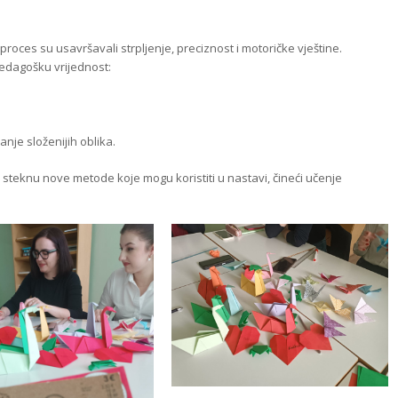
z proces su usavršavali strpljenje, preciznost i motoričke vještine.
pedagošku vrijednost:
nje složenijih oblika.
da steknu nove metode koje mogu koristiti u nastavi, čineći učenje