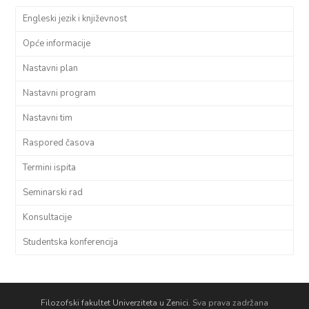
Engleski jezik i književnost
Opće informacije
Nastavni plan
Nastavni program
Nastavni tim
Raspored časova
Termini ispita
Seminarski rad
Konsultacije
Studentska konferencija
Filozofski fakultet Univerziteta u Zenici.
Sva prava zadržana