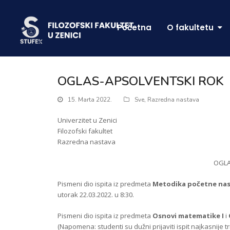
Početna
O fakultetu
OGLAS-APSOLVENTSKI ROK
15. Marta 2022.
Sve
,
Razredna nastava
Univerzitet u Zenici
Filozofski fakultet
Razredna nastava
OGLA
Pismeni dio ispita iz predmeta
Metodika početne nas
utorak 22.03.2022. u 8:30.
Pismeni dio ispita iz predmeta
Osnovi matematike I
i
(Napomena: studenti su dužni prijaviti ispit najkasnije t