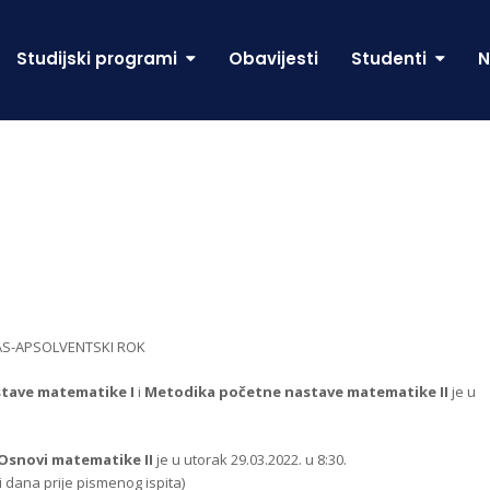
Studijski programi
Obavijesti
Studenti
N
S-APSOLVENTSKI ROK
tave matematike I
i
Metodika početne nastave matematike II
je u
Osnovi matematike II
je u utorak 29.03.2022. u 8:30.
ri dana prije pismenog ispita)