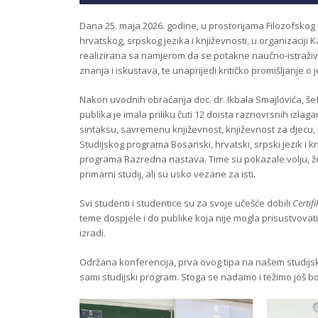
Dana 25. maja 2026. godine, u prostorijama Filozofskog
hrvatskog, srpskog jezika i književnosti, u organizaciji K
realizirana sa namjerom da se potakne naučno-istraži
znanja i iskustava, te unaprijedi kritičko promišljanje o j
Nakon uvodnih obraćanja doc. dr. Ikbala Smajlovića, šefa
publika je imala priliku čuti 12 doista raznovrsnih izlaga
sintaksu, savremenu književnost, književnost za djecu, 
Studijskog programa Bosanski, hrvatski, srpski jezik i
programa Razredna nastava. Time su pokazale volju, žel
primarni studij, ali su usko vezane za isti.
Svi studenti i studentice su za svoje učešće dobili
Certif
teme dospjele i do publike koja nije mogla prisustvovat
izradi.
Održana konferencija, prva ovog tipa na našem studijsko
sami studijski program. Stoga se nadamo i težimo još b