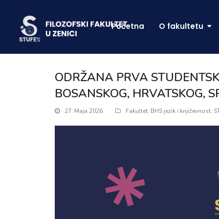
Početna
O fakultetu
ODRŽANA PRVA STUDENTSKA
BOSANSKOG, HRVATSKOG, SR
27. Maja 2026.
Fakultet
,
BHS jezik i književnost
,
S