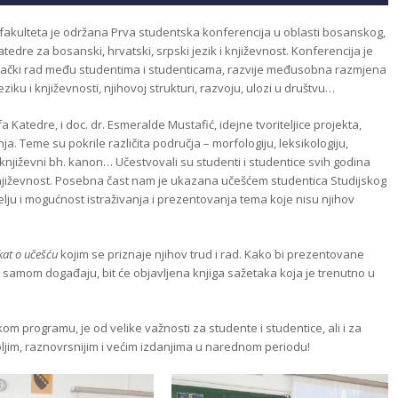
 fakulteta je održana Prva studentska konferencija u oblasti bosanskog,
atedre za bosanski, hrvatski, srpski jezik i književnost. Konferencija je
vački rad među studentima i studenticama, razvije međusobna razmjena
eziku i književnosti, njihovoj strukturi, razvoju, ulozi u društvu…
 Katedre, i doc. dr. Esmeralde Mustafić, idejne tvoriteljice projekta,
nja. Teme su pokrile različita područja – morfologiju, leksikologiju,
književni bh. kanon… Učestvovali su studenti i studentice svih godina
 književnost. Posebna čast nam je ukazana učešćem studentica Studijskog
ju i mogućnost istraživanja i prezentovanja tema koje nisu njihov
ikat o učešću
kojim se priznaje njihov trud i rad. Kako bi prezentovane
i samom događaju, bit će objavljena knjiga sažetaka koja je trenutno u
m programu, je od velike važnosti za studente i studentice, ali i za
oljim, raznovrsnijim i većim izdanjima u narednom periodu!