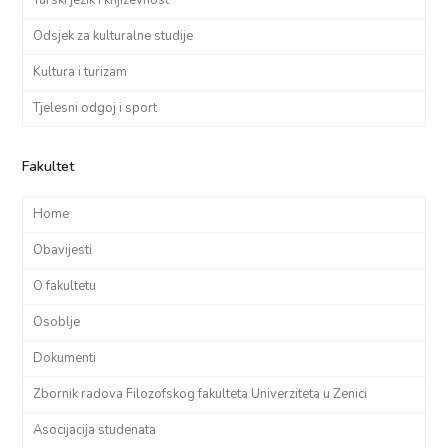
Turski jezik i književnost
Odsjek za kulturalne studije
Kultura i turizam
Tjelesni odgoj i sport
Fakultet
Home
Obavijesti
O fakultetu
Osoblje
Dokumenti
Zbornik radova Filozofskog fakulteta Univerziteta u Zenici
Asocijacija studenata