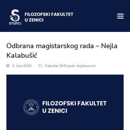
Odbrana magistarskog rada – Nejla
Kalabušić
3. Jula 2024.
Fakultet
,
BHS jezik i književnost