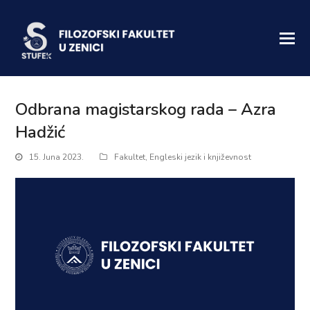
Odbrana magistarskog rada – Azra
Hadžić
15. Juna 2023.
Fakultet
,
Engleski jezik i književnost