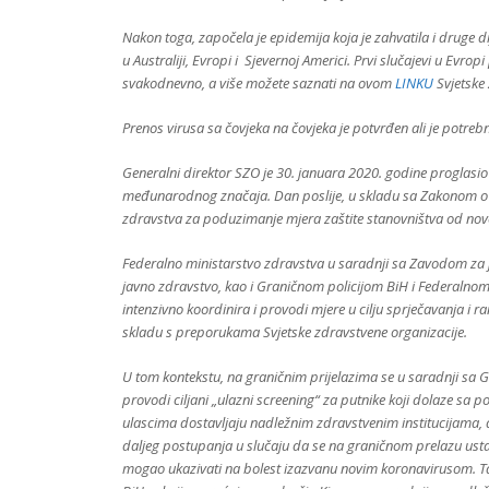
Nakon toga, započela je epidemija koja je zahvatila i druge dijel
u Australiji, Evropi i Sjevernoj Americi. Prvi slučajevi u Evro
svakodnevno, a više možete saznati na ovom
LINKU
Svjetske 
Prenos virusa sa čovjeka na čovjeka je potvrđen ali je potrebn
Generalni direktor SZO je 30. januara 2020. godine progla
međunarodnog značaja. Dan poslije, u skladu sa Zakonom o zd
zdravstva za poduzimanje mjera zaštite stanovništva od no
Federalno ministarstvo zdravstva u saradnji sa Zavodom za 
javno zdravstvo, kao i Graničnom policijom BiH i Federalnom
intenzivno koordinira i provodi mjere u cilju sprječavanja i 
skladu s preporukama Svjetske zdravstvene organizacije.
U tom kontekstu, na graničnim prijelazima se u saradnji sa
provodi ciljani „ulazni screening“ za putnike koji dolaze sa p
ulascima dostavljaju nadležnim zdravstvenim institucijama,
daljeg postupanja u slučaju da se na graničnom prelazu usta
mogao ukazivati na bolest izazvanu novim koronavirusom. Tako