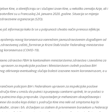
ove Kine, a identificiraju se i slučajevi izvan Kine, u nekoliko zemalja Azije, ali i
pi potvrđeni su u Francuskoj 24. januara 2020. godine. Situacija se mijenja
zdravstvene organizacije (SZO).
o još informacija kako bi se u potpunosti shvatio način prenosa infekcije.
sio epidemiju novog koronavirusa vanrednim javnozdravstvenim događajem od
ravstvenoj zaštiti, formiran je Krizni štab/stožer Federalnog ministarstva
vog koronavirusa (COVID-19).
javno zdravstvo FBiH te kantonalnim ministarstvima zdravstva i zavodima za
 upravom za inspekcijske poslove i Ministarstvom civilnih poslova BiH
ranog otkrivanja eventualnog slučaja bolesti izazvane novim koronavirusom, a u
 Graničnom policijom BiH i Federalnom upravom za inspekcijske poslove
odručja Kine u smislu da putnici ispunjavaju sanitarni upitnik, te se podaci o
 a putnicima daju preporuke. Uspostavljen je mehanizam obavještavanja i
novi da osoba koja dolazi s područja Kine ima neki od simptoma koji bi
đer, strani i bh. državljani sa stalnim ili privremenim boravkom u Federaciji