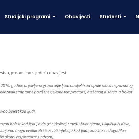
Studijski programi
Obavijesti
Studenti
N
stva, prenosimo sljedeću obavijest:
 2019. godine prijavljeno grupiranje ljudi oboljelih od upale pluća nepoznatog
pokazivali simptome povišene tjelesne temperature, otežanog disanja, a bolest
zivao bolest kod ljudi.
ovati bolest kod ljudi, a drugi cirkuliraju među životinjama, uključujući deve,
otinjama mogu evoluirati i izazvati infekciju kod ljudi, kao što se dogodilo s
i akutni respiratorni sindrom).