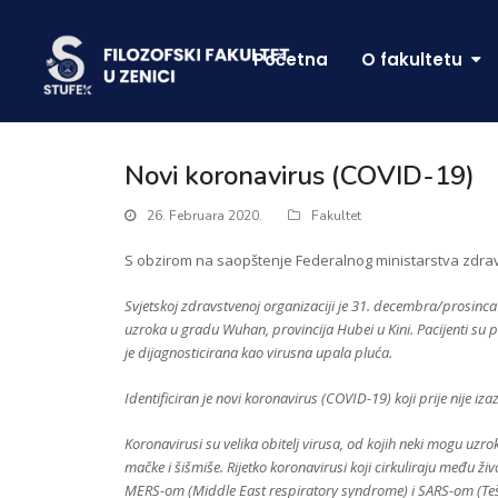
Početna
O fakultetu
Novi koronavirus (COVID-19)
26. Februara 2020.
Fakultet
S obzirom na saopštenje Federalnog ministarstva zdrav
Svjetskoj zdravstvenoj organizaciji je 31. decembra/prosinca
uzroka u gradu Wuhan, provincija Hubei u Kini. Pacijenti su 
je dijagnosticirana kao virusna upala pluća.
Identificiran je novi koronavirus (COVID-19) koji prije nije iza
Koronavirusi su velika obitelj virusa, od kojih neki mogu uzrok
mačke i šišmiše. Rijetko koronavirusi koji cirkuliraju među živ
MERS-om (Middle East respiratory syndrome) i SARS-om (Tešk