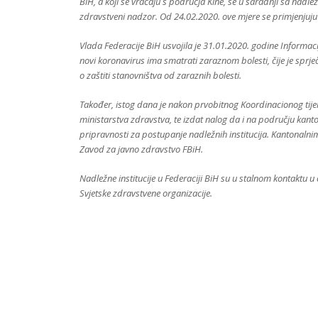
BiH, a koji se vraćaju s područja Kine, se u saradnji sa nad
zdravstveni nadzor. Od 24.02.2020. ove mjere se primjenjuju i 
Vlada Federacije BiH usvojila je 31.01.2020. godine Informacij
novi koronavirus ima smatrati zaraznom bolesti, čije je sprje
o zaštiti stanovništva od zaraznih bolesti.
Također, istog dana je nakon prvobitnog Koordinacionog tijel
ministarstva zdravstva, te izdat nalog da i na području kanto
pripravnosti za postupanje nadležnih institucija. Kantonalnim
Zavod za javno zdravstvo FBiH.
Nadležne institucije u Federaciji BiH su u stalnom kontaktu
Svjetske zdravstvene organizacije.