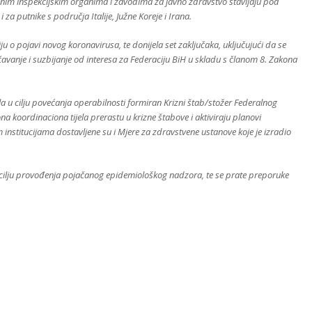
ležnim inspekcijskim organima i zavodima za javno zdravstvo stavljaju pod
za putnike s područja Italije, Južne Koreje i Irana.
u o pojavi novog koronavirusa, te donijela set zaključaka, uključujući da se
čavanje i suzbijanje od interesa za Federaciju BiH u skladu s članom 8. Zakona
a u cilju povećanja operabilnosti formiran Krizni štab/stožer Federalnog
na koordinaciona tijela prerastu u krizne štabove i aktiviraju planovi
 institucijama dostavljene su i Mjere za zdravstvene ustanove koje je izradio
 u cilju provođenja pojačanog epidemiološkog nadzora, te se prate preporuke