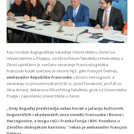
Kao rezultat dugogodišnje saradnje Univerziteta u Zenici sa
Univerzitetom u Poatjeu, na Filozofskom fakultetu Univerziteta u
Zenici upriličeno je svečano otvaranje Francuskog kutka.
Francuski kutak svečano je otvorio Nj.E. gdin François Delmas,
ambasador Republike Francuske
u Bosni i Hercegovini, a
otvaranju su prisustvovali prof.dr.sc. Jusuf Duraković, prof.dr.sc.
Alica Arnaut, dekanesa Filozofskog fakulteta, gosti sa Univerziteta
Poatje i zaposlenici Univerziteta u Zenici.
„Ovaj događaj predstavlja važan korak u jačanju kulturnih,
lingvističkih i akademskih veza između Francuske i Bosne i
Hercegovine, a mogu reći i Frankofonije i BiH. Posebno u
Zeničko-dobojskom kantonu.” rekao je ambasador François
Delmas.