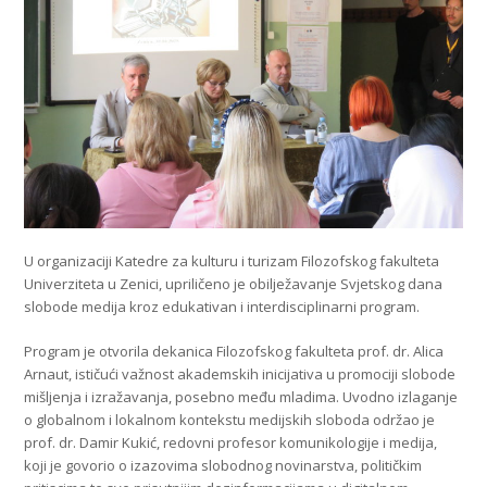
U organizaciji Katedre za kulturu i turizam Filozofskog fakulteta
Univerziteta u Zenici, upriličeno je obilježavanje Svjetskog dana
slobode medija kroz edukativan i interdisciplinarni program.
Program je otvorila dekanica Filozofskog fakulteta prof. dr. Alica
Arnaut, ističući važnost akademskih inicijativa u promociji slobode
mišljenja i izražavanja, posebno među mladima. Uvodno izlaganje
o globalnom i lokalnom kontekstu medijskih sloboda održao je
prof. dr. Damir Kukić, redovni profesor komunikologije i medija,
koji je govorio o izazovima slobodnog novinarstva, političkim