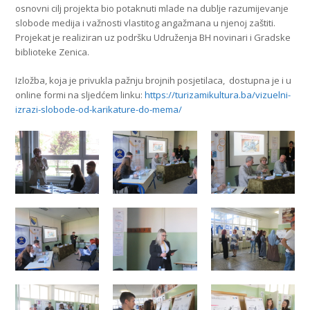
osnovni cilj projekta bio potaknuti mlade na dublje razumijevanje
slobode medija i važnosti vlastitog angažmana u njenoj zaštiti.
Projekat je realiziran uz podršku Udruženja BH novinari i Gradske
biblioteke Zenica.
Izložba, koja je privukla pažnju brojnih posjetilaca, dostupna je i u
online formi na sljedćem linku:
https://turizamikultura.ba/vizuelni-
izrazi-slobode-od-karikature-do-mema/