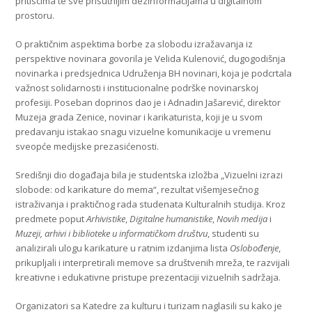
pritiscima te sve prisutnijim dezinformacijama u digitalnom
prostoru.
O praktičnim aspektima borbe za slobodu izražavanja iz
perspektive novinara govorila je Velida Kulenović, dugogodišnja
novinarka i predsjednica Udruženja BH novinari, koja je podcrtala
važnost solidarnosti i institucionalne podrške novinarskoj
profesiji. Poseban doprinos dao je i Adnadin Jašarević, direktor
Muzeja grada Zenice, novinar i karikaturista, koji je u svom
predavanju istakao snagu vizuelne komunikacije u vremenu
sveopće medijske prezasićenosti.
Središnji dio događaja bila je studentska izložba „Vizuelni izrazi
slobode: od karikature do mema“, rezultat višemjesečnog
istraživanja i praktičnog rada studenata Kulturalnih studija. Kroz
predmete poput
Arhivistike
,
Digitalne humanistike
,
Novih medija
i
Muzeji, arhivi i biblioteke u informatičkom društvu
, studenti su
analizirali ulogu karikature u ratnim izdanjima lista
Oslobođenje
,
prikupljali i interpretirali memove sa društvenih mreža, te razvijali
kreativne i edukativne pristupe prezentaciji vizuelnih sadržaja.
Organizatori sa Katedre za kulturu i turizam naglasili su kako je