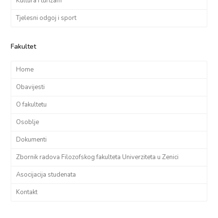
Kultura i turizam
Tjelesni odgoj i sport
Fakultet
Home
Obavijesti
O fakultetu
Osoblje
Dokumenti
Zbornik radova Filozofskog fakulteta Univerziteta u Zenici
Asocijacija studenata
Kontakt