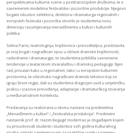
perspektivama kulturne scene u posttranzicijskim društvima, te o
savremenim modelima festivalske i pozorišne produkcije. Njegovo
bogato iskustvo selektora, direktora i dramaturga regionalnih i
evropskih festivala i pozorišta otvorilo je studentima novu
dimenziju razumijevanja menadžmenta u kulturi i kulturnih
politika.
Selma Parisi, teatrologinja, književnica i prevoditeljica, predstavila
je svoj bogat i nagrađivan opus u oblasti dramske književnosti,
radiodrame i dramaturgije, te studentima približila savremene
tendencije u teatarskom stvaralaštvu i dramskoj pedagogiji. Njen
rad, prisutan kako u regionalnim, tako i u evropskim kulturnim
prostorima, te višestruko nagrađivani dramski tekstovi koji se
igraju širom regije, dali su studentima dragocjen uvid u umjetničku
praksu i izazove prevođenja, adaptacije i dramaturškog stvaranja
u međunarodnom kontekstu.
Predavanja su realizirana u okviru nastave na predmetima
„Menadžment u kulturi“ i „Festivalska produkcija“. Predmetni
nastavnik prof. dr. Hazim Begagić moderirao je događajem kojem
su prisustvovali studenti i studentice svih godina Kulturalnog
studija, istinski zainteresovani za praktične uvide i razmjenu