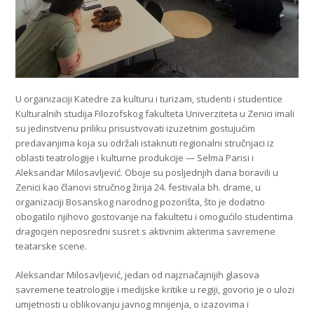
U organizaciji Katedre za kulturu i turizam, studenti i studentice
Kulturalnih studija Filozofskog fakulteta Univerziteta u Zenici imali
su jedinstvenu priliku prisustvovati izuzetnim gostujućim
predavanjima koja su održali istaknuti regionalni stručnjaci iz
oblasti teatrologije i kulturne produkcije — Selma Parisi i
Aleksandar Milosavljević. Oboje su posljednjih dana boravili u
Zenici kao članovi stručnog žirija 24. festivala bh. drame, u
organizaciji Bosanskog narodnog pozorišta, što je dodatno
obogatilo njihovo gostovanje na fakultetu i omogućilo studentima
dragocjen neposredni susret s aktivnim akterima savremene
teatarske scene.
Aleksandar Milosavljević, jedan od najznačajnijih glasova
savremene teatrologije i medijske kritike u regiji, govorio je o ulozi
umjetnosti u oblikovanju javnog mnijenja, o izazovima i