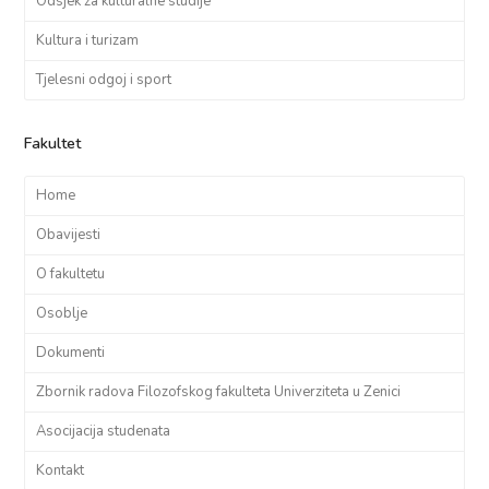
Odsjek za kulturalne studije
Kultura i turizam
Tjelesni odgoj i sport
Fakultet
Home
Obavijesti
O fakultetu
Osoblje
Dokumenti
Zbornik radova Filozofskog fakulteta Univerziteta u Zenici
Asocijacija studenata
Kontakt