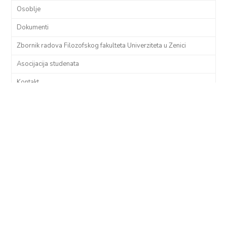
Osoblje
Dokumenti
Zbornik radova Filozofskog fakulteta Univerziteta u Zenici
Asocijacija studenata
Kontakt
Engleski jezik i književnost
Engleski jezik i književnost
Opće informacije
Nastavni plan
Nastavni program
Nastavni tim