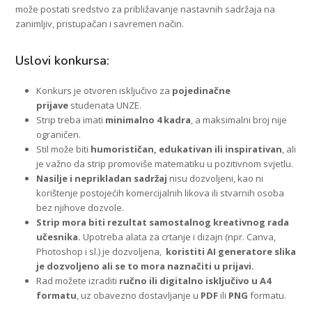
može postati sredstvo za približavanje nastavnih sadržaja na
zanimljiv, pristupačan i savremen način.
Uslovi konkursa:
Konkurs je otvoren isključivo za
pojedinačne
prijave
studenata UNZE.
Strip treba imati
minimalno 4 kadra
, a maksimalni broj nije
ograničen.
Stil može biti
humorističan, edukativan ili inspirativan
, ali
je važno da strip promoviše matematiku u pozitivnom svjetlu.
Nasilje i neprikladan sadržaj
nisu dozvoljeni, kao ni
korištenje postojećih komercijalnih likova ili stvarnih osoba
bez njihove dozvole.
Strip mora biti rezultat samostalnog kreativnog rada
učesnika.
Upotreba alata za crtanje i dizajn (npr. Canva,
Photoshop i sl.) je dozvoljena,
koristiti AI generatore slika
je dozvoljeno ali se to mora naznačiti u prijavi.
Rad možete izraditi
ručno ili digitalno isključivo u
A4
formatu
, uz obavezno dostavljanje u
PDF
ili
PNG
formatu.