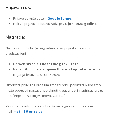
Prijava i rok:
Prijave se vrše putem
Google forme
.
Rok za prijavu i dostavu rada je
05. juni 2026. godine
.
Nagrada:
Najbolji stripovi bit će nagrađeni, a svi prijavljeni radovi
predstavljeni:
Na
web stranici Filozofskog fakulteta
Na
izložbi u prostorijama Filozofskog fakulteta
tokom
trajanja festivala STUFEK 2026.
Iskoristite priliku da kroz umjetnost i priču pokažete kako strip
može obogatiti nastavu, potaknuti kreativnost i inspirisati druge
na učenje na zanimljiv i inovativan način!
Za dodatne informacije, obratite se organizatorima na e-
mail:
matinf@unze.ba