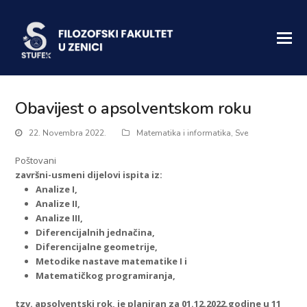
Obavijest o apsolventskom roku
22. Novembra 2022.
Matematika i informatika
,
Sve
Poštovani
završni-usmeni dijelovi ispita iz:
Analize I,
Analize II,
Analize III,
Diferencijalnih jednačina,
Diferencijalne geometrije,
Metodike nastave matematike I i
Matematičkog programiranja,
tzv. apsolventski rok, je planiran za 01.12.2022.godine u 11