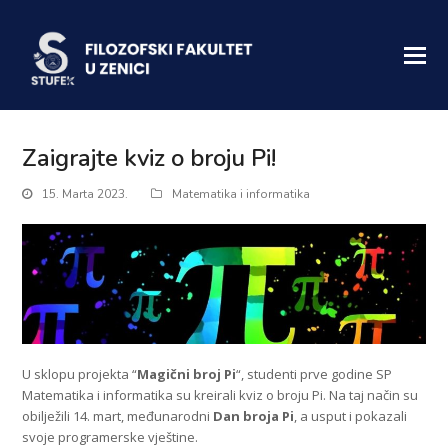
Zaigrajte kviz o broju Pi!
15. Marta 2023.
Matematika i informatika
U sklopu projekta “
Magični broj Pi
“, studenti prve godine SP
Matematika i informatika su kreirali kviz o broju Pi. Na taj način su
obilježili 14. mart, međunarodni
Dan broja Pi
, a usput i pokazali
svoje programerske vještine.