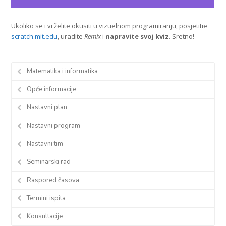
Ukoliko se i vi želite okusiti u vizuelnom programiranju, posjetitie
scratch.mit.edu
, uradite
Remix
i
napravite svoj kviz
. Sretno!
Matematika i informatika
Opće informacije
Nastavni plan
Nastavni program
Nastavni tim
Seminarski rad
Raspored časova
Termini ispita
Konsultacije