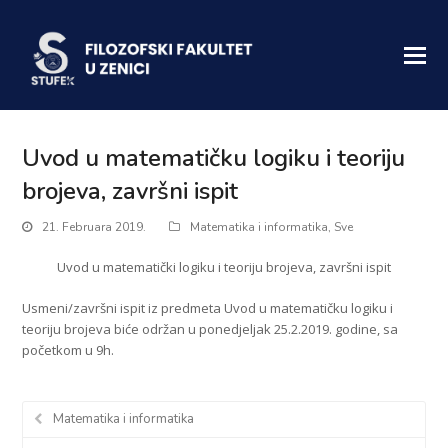
Uvod u matematičku logiku i teoriju
brojeva, završni ispit
21. Februara 2019.
Matematika i informatika
,
Sve
Uvod u matematički logiku i teoriju brojeva, završni ispit
Usmeni/završni ispit iz predmeta Uvod u matematičku logiku i
teoriju brojeva biće održan u ponedjeljak 25.2.2019. godine, sa
početkom u 9h.
Matematika i informatika