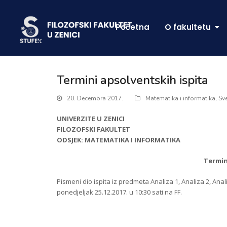
Početna
O fakultetu
Termini apsolventskih ispita
20. Decembra 2017.
Matematika i informatika
,
Sv
UNIVERZITE U ZENICI
FILOZOFSKI FAKULTET
ODSJEK: MATEMATIKA I INFORMATIKA
Termin
Pismeni dio ispita iz predmeta Analiza 1, Analiza 2, Anal
ponedjeljak 25.12.2017. u 10:30 sati na FF.