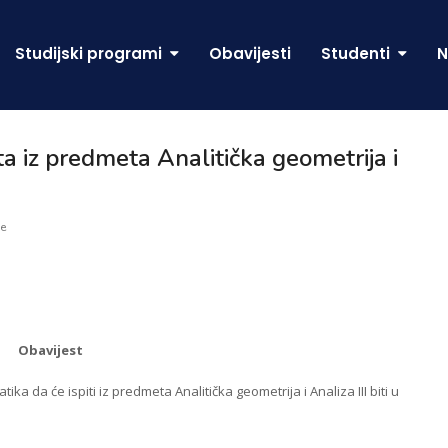
Studijski programi
Obavijesti
Studenti
N
 iz predmeta Analitička geometrija i
e
Obavijest
a da će ispiti iz predmeta Analitička geometrija i Analiza III biti u