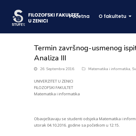
Početna
O fakultetu
Termin završnog-usmenog ispita
Analiza III
26. Septembra 2016.
Matematika i informatika
,
Sv
UNIVERZITET U ZENICI
FILOZOFSKI FAKULTET
Matematika i informatika
Obavještavaju se studenti odsjeka Matematika i informatik
utorak 04.10.2016. godine sa početkom u 12:15.