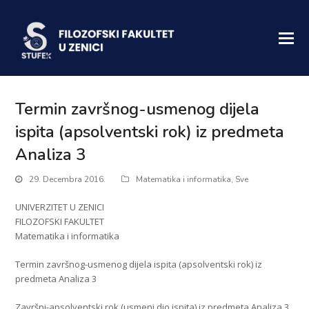
Termin završnog-usmenog dijela
ispita (apsolventski rok) iz predmeta
Analiza 3
29. Decembra 2016.
Matematika i informatika
,
Sve
UNIVERZITET U ZENICI
FILOZOFSKI FAKULTET
Matematika i informatika
Termin završnog-usmenog dijela ispita (apsolventski rok) iz
predmeta Analiza 3
Završni-apsolventski rok (usmeni dio ispita) iz predmeta Analiza 3