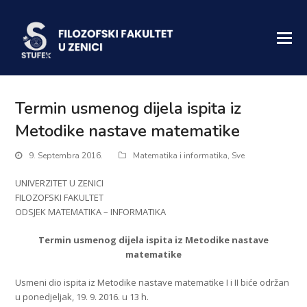
Termin usmenog dijela ispita iz
Metodike nastave matematike
9. Septembra 2016.
Matematika i informatika
,
Sve
UNIVERZITET U ZENICI
FILOZOFSKI FAKULTET
ODSJEK MATEMATIKA – INFORMATIKA
Termin usmenog dijela ispita iz Metodike nastave
matematike
Usmeni dio ispita iz Metodike nastave matematike I i II biće održan
u ponedjeljak, 19. 9. 2016. u 13 h.