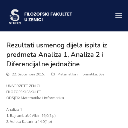
Rezultati usmenog dijela ispita iz
predmeta Analiza 1, Analiza 2 i
Diferencijalne jednačine
22. Septembra 2015.
Matematika i informatika
,
Sve
UNIVERZITET ZENICI
FILOZOFSKI FAKULET
ODSJEK: Matematika i informatika
Analiza 1
1. Bajrambašić Albin 16,0(1.p)
2. Vuleta Katarina 14,0(1.p).