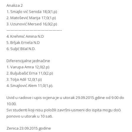
Analiza 2
1. Smajlo vić Senida 18,0(1.p)
2. Matošević Marija 17,0(1.p)
3. Uzunović Mersed 16,0(2.p)
——————————————–
4. Krehmić Amina N.D
5. Brljak Ernela N.D
6. Suljić Bilal N.D.
Diferencijalne jednačine
1. Varupa Amra 12,0(2.p)
2. Buljubašić Erna 11,0(2.p)
3. Tolja Adil 12,0(1.p)
4. Smajlović Alem 11,0(1.p).
Uvid u radove i upis ocjena je u utorak 29.09.2015.gdine od 9.00 do
10.00.
Svi studenti koji nisu položili završni-usmeni dio ispita mogu doći
ponovo u utorak u 10 sati.
Zenica 23.09.2015.godine