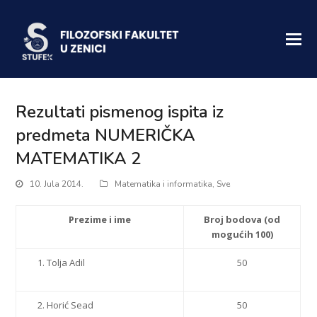
Rezultati pismenog ispita iz
predmeta NUMERIČKA
MATEMATIKA 2
10. Jula 2014.
Matematika i informatika
,
Sve
Prezime i ime
Broj bodova
(od
mogućih 100)
Tolja Adil
50
Horić Sead
50