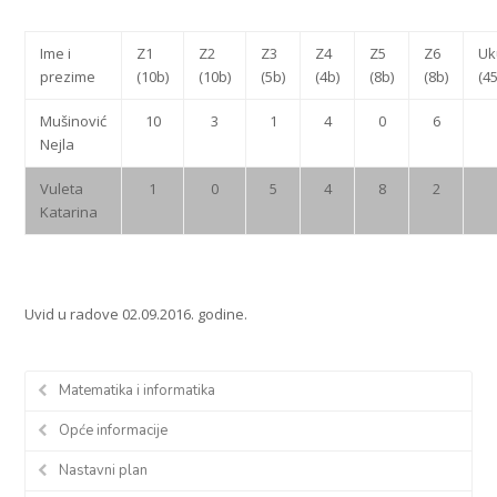
Ime i
Z1
Z2
Z3
Z4
Z5
Z6
Uk
prezime
(10b)
(10b)
(5b)
(4b)
(8b)
(8b)
(4
Mušinović
10
3
1
4
0
6
Nejla
Vuleta
1
0
5
4
8
2
Katarina
Uvid u radove 02.09.2016. godine.
Matematika i informatika
Opće informacije
Nastavni plan