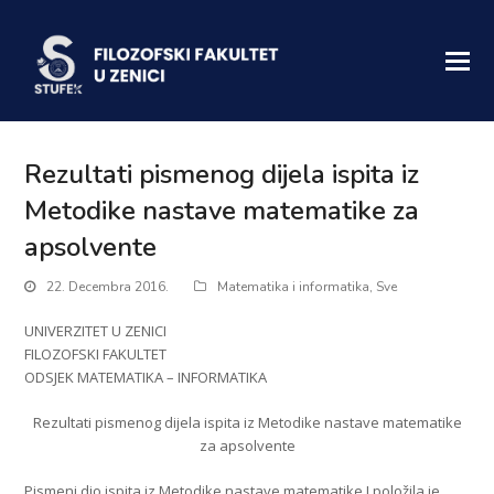
Rezultati pismenog dijela ispita iz
Metodike nastave matematike za
apsolvente
22. Decembra 2016.
Matematika i informatika
,
Sve
UNIVERZITET U ZENICI
FILOZOFSKI FAKULTET
ODSJEK MATEMATIKA – INFORMATIKA
Rezultati pismenog dijela ispita iz Metodike nastave matematike
za apsolvente
Pismeni dio ispita iz Metodike nastave matematike I položila je