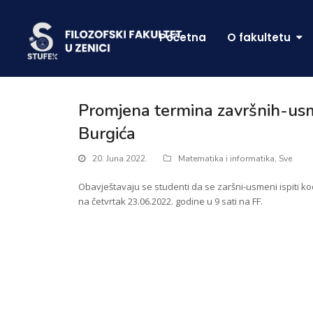
Početna
O fakultetu
Promjena termina završnih-usme
Burgića
20. Juna 2022.
Matematika i informatika
,
Sve
Obavještavaju se studenti da se zaršni-usmeni ispiti kod
na četvrtak 23.06.2022. godine u 9 sati na FF.