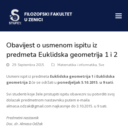
Obavijest o usmenom ispitu iz
predmeta Euklidska geometrija 1 i 2
29. Septembra 2015.
Matematika i informatika
,
Sve
Usmeni ispit iz predmeta
Euklidska geometrija 1 i Euklidska
geometrija 2
će se održati u
ponedjeljak 5.10.2015. u 9 sati
.
Svi studenti koje žele pristupiti ispitu obavezni su potvrditi svoj
dolazak predmetnom nastavniku putem e-maila
almasa.odzak@gmail.com najkasnije do 3.10.2015. u 9 sati.
Predmetni nastavnik
Doc. dr. Almasa Odžak