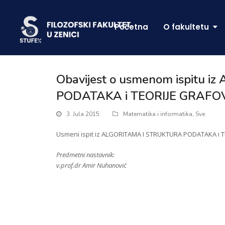
Početna
O fakultetu
Obavijest o usmenom ispitu 
PODATAKA i TEORIJE GRAFO
3. Jula 2015.
Matematika i informatika
,
Sve
Usmeni ispit iz ALGORITAMA I STRUKTURA PODATAKA i TEO
Predmetni nastavnik:
v.prof.dr Amir Nuhanović