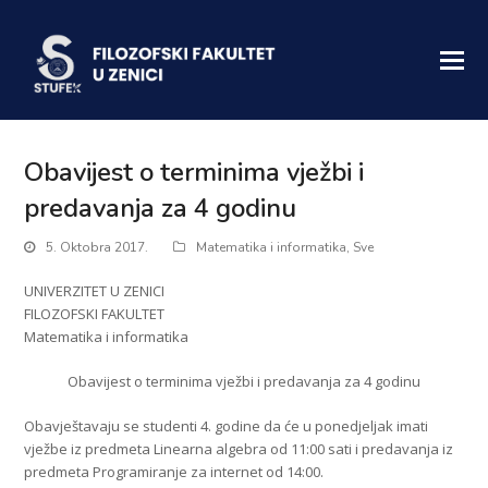
Obavijest o terminima vježbi i
predavanja za 4 godinu
5. Oktobra 2017.
Matematika i informatika
,
Sve
UNIVERZITET U ZENICI
FILOZOFSKI FAKULTET
Matematika i informatika
Obavijest o terminima vježbi i predavanja za 4 godinu
Obavještavaju se studenti 4. godine da će u ponedjeljak imati
vježbe iz predmeta Linearna algebra od 11:00 sati i predavanja iz
predmeta Programiranje za internet od 14:00.