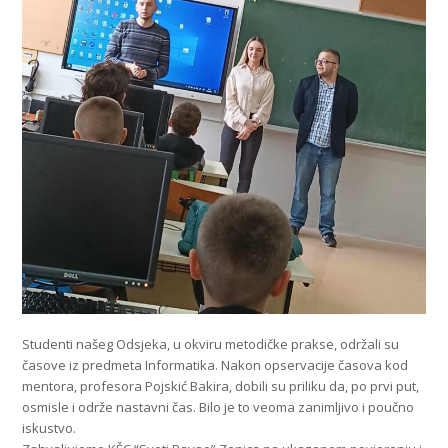
Studenti našeg Odsjeka, u okviru metodičke prakse, održali su
časove iz predmeta Informatika. Nakon opservacije časova kod
mentora, profesora Pojskić Bakira, dobili su priliku da, po prvi put,
osmisle i održe nastavni čas. Bilo je to veoma zanimljivo i poučno
iskustvo.