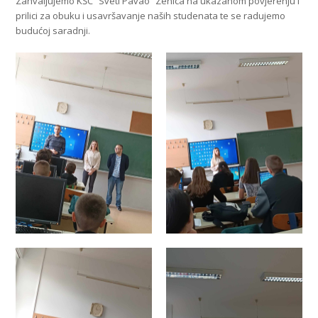
Zahvaljujemo KŠC “Sveti Pavao” Zenica na ukazanom povjerenju i
prilici za obuku i usavršavanje naših studenata te se radujemo
budućoj saradnji.