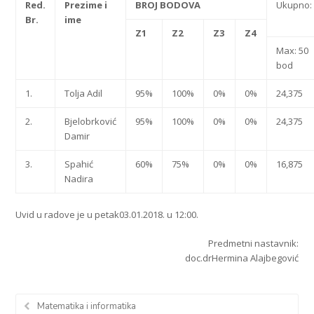
Red.
Prezime i
BROJ BODOVA
Ukupno:
Br.
ime
Z1
Z2
Z3
Z4
Max: 50
bod
1.
Tolja Adil
95%
100%
0%
0%
24,375
2.
Bjelobrković
95%
100%
0%
0%
24,375
Damir
3.
Spahić
60%
75%
0%
0%
16,875
Nadira
Uvid u radove je u petak03.01.2018. u 12:00.
Predmetni nastavnik:
doc.drHermina Alajbegović
Matematika i informatika