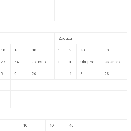
Zadaća
10
10
40
5
5
10
50
Z3
Z4
Ukupno
I
II
Ukupno
UKUPNO
5
0
20
4
4
8
28
10
10
40