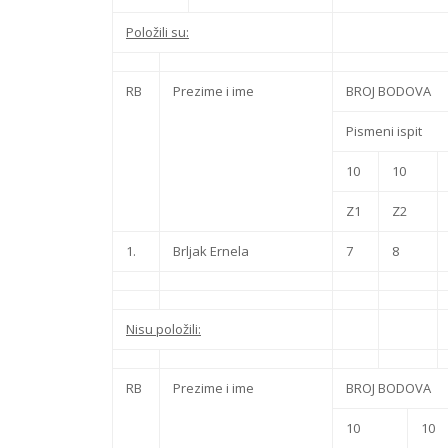
Položili su:
RB
Prezime i ime
BROJ BODOVA
Pismeni ispit
10
10
Z1
Z2
1.
Brljak Ernela
7
8
Nisu položili:
RB
Prezime i ime
BROJ BODOVA
10
10