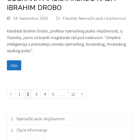
IBRAHIM DROBO
29. Septembra 2025.
Fakultet
,
Njemački jezik i književnost
Kandidat Ibrahim Drobo, profesor njemačkog jezika i književnosti, iz
Travnika, javno će braniti magistarski rad pod naslovom: “Umjetna
inteligencija u prevođenju između njemačkog, bosanskog, hrvataskog
srpskog jezika”.
Više
Page
1
Page
2
Page
3
Page
4
Page
5
…
Page
12
Previous
Next
Njemački jezik i književnost
Opće informacije