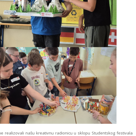
 realizovali našu kreativnu radionicu u sklopu Studentskog festivala