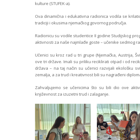
kulture (STUFEK-a).
Ova dinamična
i edukativna radionica vodila se krila
tradiciji i okusima njemačkog govornog područja.
Radionicu su vodile studentice II godine Studijskog prog
aktivnosti za naše najmlađe goste – učenike sedmog r
Učenici su kroz rad u tri grupe (Njemačka, Austrija, Šv
ove tri države. Imali su priliku reciklirati otpad i od r
država – na taj način su učenici razvijali ekološku svi
zemalja, a za trud i kreativnost bili su nagrađeni dip
Zahvaljujemo se učenicima što su bili dio ove aktiv
književnost za izuzetni trud i zalaganje.