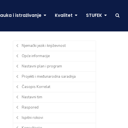
auka i istraživanje
Kvalitet
STUFEK
Njemački jezik i književnost
Opće informacije
Nastavni plan i program
Projekti i međunarodna saradnja
Časopis Korrelat
Nastavni tim
Raspored
Ispitni rokovi
Konsultacije