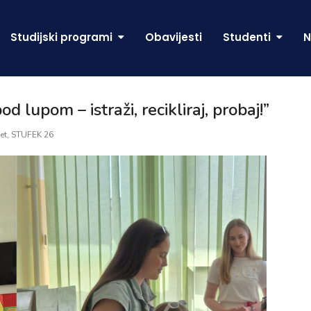
Studijski programi
Obavijesti
Studenti
N
lupom – istraži, recikliraj, probaj!”
et
,
STUFEK 26