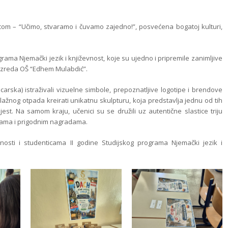
ticom – “Učimo, stvaramo i čuvamo zajedno!”,
posvećena bogatoj kulturi,
rama Njemački jezik i književnost, koje su ujedno i pripremile zanimljive
azreda OŠ “Edhem Mulabdić”.
icarska) istraživali vizuelne simbole, prepoznatljive logotipe i brendove
eciklažnog otpada kreirati unikatnu skulpturu, koja predstavlja jednu od tih
jest. Na samom kraju, učenici su se družili uz autentične slastice triju
lomama i prigodnim nagradama.
nosti i studenticama II godine Studijskog programa Njemački jezik i