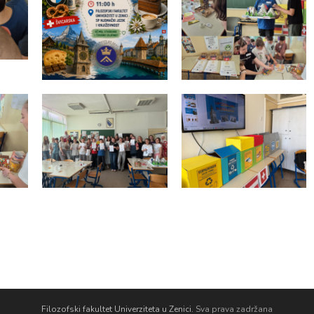
Filozofski fakultet Univerziteta u Zenici.
Sva prava zadržana