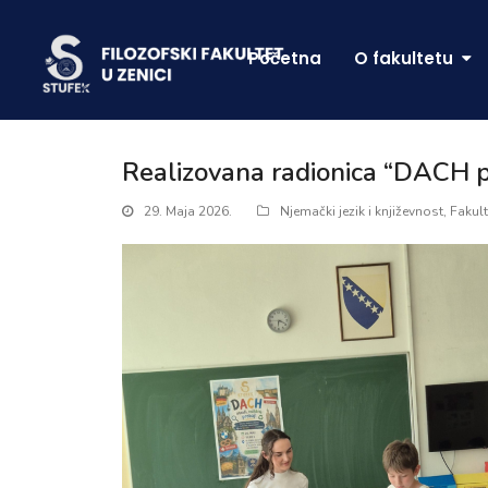
Početna
O fakultetu
Realizovana radionica “DACH pod 
29. Maja 2026.
Njemački jezik i književnost
,
Fakult