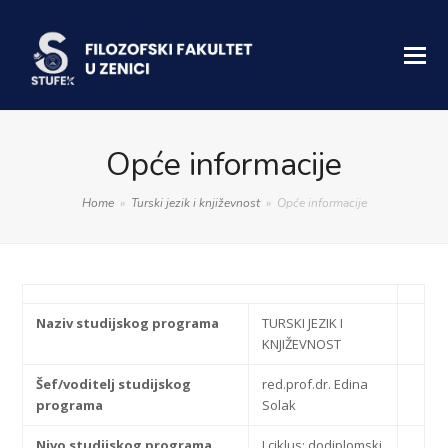
Opće informacije
Home
»
Turski jezik i književnost
»
Opće informacije
Naziv studijskog programa
TURSKI JEZIK I
KNJIŽEVNOST
Šef/voditelj studijskog
red.prof.dr. Edina
programa
Solak
Nivo studijskog programa
I ciklus: dodiplomski