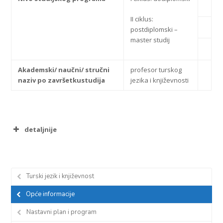
II ciklus:
postdiplomski –
master studij
Akademski/ naučni/ stručni
profesor turskog
naziv po završetkustudija
jezika i književnosti
detaljnije
2.1.Razlozi za
Posebnost bosanskohercegovačke
pokretanje
kulture i tradicije, naslijeđa i
studija
njihovog kompaktibilnog spoja sa
Turski jezik i književnost
tradicijom Turske; potreba spoja
tradicionalnog i savremenog;
Opće informacije
nastojanje za originalnim
transponiranjem znanstvenih
Nastavni plan i program
sadržaja u nastavne sadržaje;