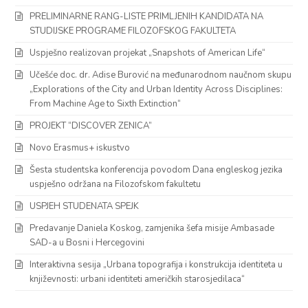
PRELIMINARNE RANG-LISTE PRIMLJENIH KANDIDATA NA
STUDIJSKE PROGRAME FILOZOFSKOG FAKULTETA
Uspješno realizovan projekat „Snapshots of American Life“
Učešće doc. dr. Adise Burović na međunarodnom naučnom skupu
„Explorations of the City and Urban Identity Across Disciplines:
From Machine Age to Sixth Extinction“
PROJEKT “DISCOVER ZENICA”
Novo Erasmus+ iskustvo
Šesta studentska konferencija povodom Dana engleskog jezika
uspješno održana na Filozofskom fakultetu
USPJEH STUDENATA SPEJK
Predavanje Daniela Koskog, zamjenika šefa misije Ambasade
SAD-a u Bosni i Hercegovini
Interaktivna sesija „Urbana topografija i konstrukcija identiteta u
književnosti: urbani identiteti američkih starosjedilaca“