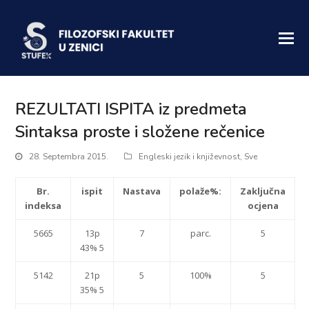
REZULTATI ISPITA iz predmeta
Sintaksa proste i složene rečenice
28. Septembra 2015.
Engleski jezik i književnost
,
Sve
Br.
ispit
Nastava
polaže%:
Zaključna
indeksa
ocjena
5665
13p
7
parc.
5
43% 5
5142
21p
5
100%
5
35% 5