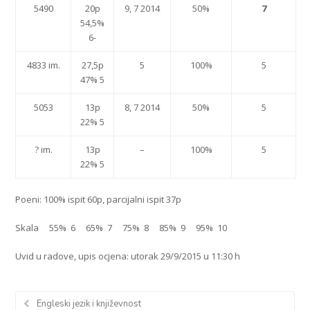
5490
20p
9, 7 2014
50%
7
54,5%
6-
4833 im.
27,5p
5
100%
5
47% 5
5053
13p
8, 7 2014
50%
5
22% 5
? im.
13p
–
100%
5
22% 5
Poeni: 100% ispit 60p, parcijalni ispit 37p
Skala 55% 6 65% 7 75% 8 85% 9 95% 10
Uvid u radove, upis ocjena: utorak 29/9/2015 u 11:30 h
Engleski jezik i književnost