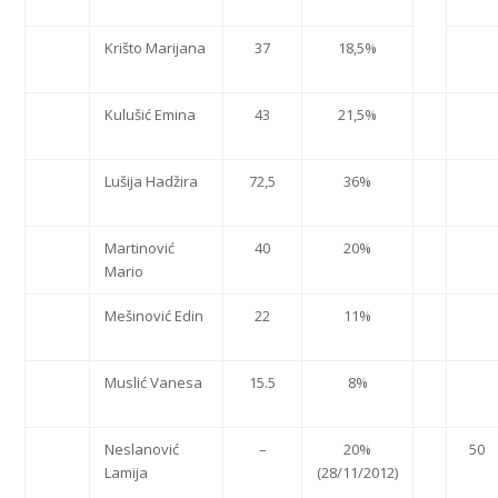
Krišto Marijana
37
18,5%
Kulušić Emina
43
21,5%
Lušija Hadžira
72,5
36%
Martinović
40
20%
Mario
Mešinović Edin
22
11%
Muslić Vanesa
15.5
8%
Neslanović
–
20%
50
Lamija
(28/11/2012)