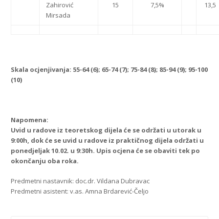
Zahirović
15
7,5%
13,5
Mirsada
Skala ocjenjivanja: 55-64 (6); 65-74 (7); 75-84 (8); 85-94 (9); 95-100
(10)
Napomena:
Uvid u radove iz teoretskog dijela
će se održati u utorak u
9:00h, dok će se uvid u radove iz praktičnog dijela održati u
ponedjeljak 10.02. u 9:30h. Upis ocjena će se obaviti tek po
okončanju oba roka.
Predmetni nastavnik: doc.dr. Vildana Dubravac
Predmetni asistent: v.as. Amna Brdarević-Čeljo