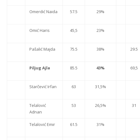
Omerdić Naida
57.5
29%
Omić Haris
45,5
23%
Pašalić Majda
75.5
38%
29.5
Piljug Ajla
85.5
43%
69,5
Starčević Irfan
63
31,5%
Telalović
53
26,5%
31
Adnan
Telalović Emir
61.5
31%