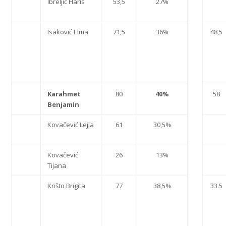
Ibreljić Haris
53,5
27%
Isaković Elma
71,5
36%
48,5
Karahmet
80
40%
58
Benjamin
Kovačević Lejla
61
30,5%
Kovačević
26
13%
Tijana
Krišto Brigita
77
38,5%
33.5