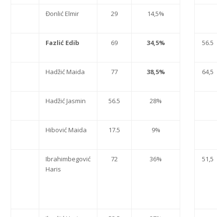
Đonlić Elmir
29
14,5%
Fazli
ć Edib
69
34,5%
56.5
Hadžić Maida
77
38,5%
64,5
Hadžić Jasmin
56.5
28%
Hibović Maida
17.5
9%
Ibrahimbegović
72
36%
51,5
Haris