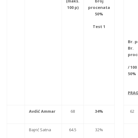
(maks.
broj
100 p)
procenata
50%
Test 1
Br.
Br.
proc
/ 
50%
PRAG
Avdi
ć Ammar
68
34%
62
Bajrić Satna
64.5
32%