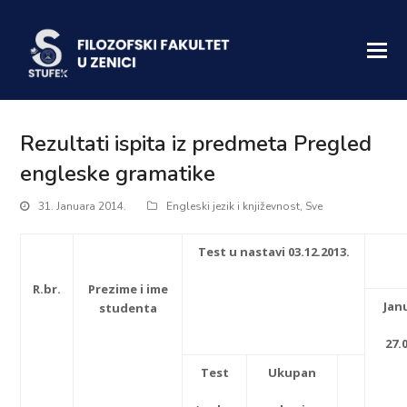
Rezultati ispita iz predmeta Pregled
engleske gramatike
31. Januara 2014.
Engleski jezik i književnost
,
Sve
Test u nastavi 03.12.2013.
R.br.
Prezime i ime
Jan
studenta
27.
Test
Ukupan