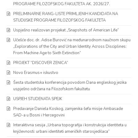
PROGRAME FILOZOFSKOG FAKULTETA AK. 2026/27.
PRELIMINARNE RANG-LISTE PRIMLJENIH KANDIDATA NA
STUDIJSKE PROGRAME FILOZOFSKOG FAKULTETA
Uspješno realizovan projekat „Snapshots of American Life“
Učešće doc. dr. Adise Burović na međunarodnom naučnom skupu
„Explorations of the City and Urban Identity Across Disciplines:
From Machine Age to Sixth Extinction“
PROJEKT “DISCOVER ZENICA”
Novo Erasmus+ iskustvo
Šesta studentska konferencija povodom Dana engleskog jezika
uspješno održana na Filozofskom fakultetu
USPJEH STUDENATA SPEJK
Predavanje Daniela Koskog, zamjenika šefa misije Ambasade
SAD-a u Bosni i Hercegovini
Interaktivna sesija „Urbana topografija i konstrukcija identiteta u
književnosti: urbani identiteti američkih starosjedilaca“