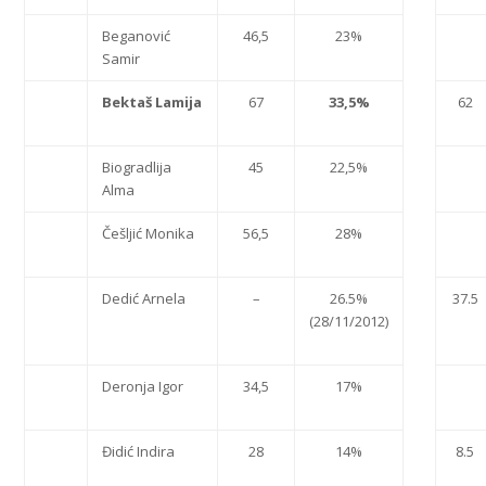
Beganović
46,5
23%
Samir
Bektaš Lamija
67
33,5%
62
Biogradlija
45
22,5%
Alma
Češljić Monika
56,5
28%
Dedić Arnela
–
26.5%
37.5
(28/11/2012)
Deronja Igor
34,5
17%
Đidić Indira
28
14%
8.5