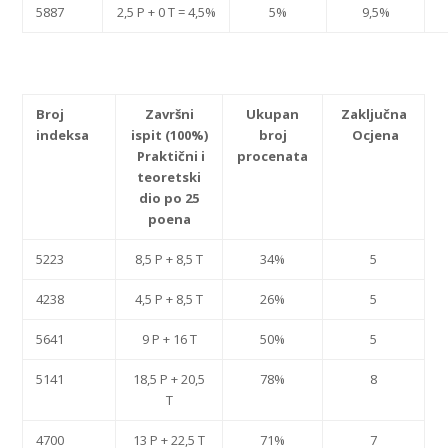
5887
2,5 P + 0 T = 4,5%
5%
9,5%
Broj
Završni
Ukupan
Zaključna
indeksa
ispit (100%)
broj
Ocjena
Praktični i
procenata
teoretski
dio po 25
poena
5223
8,5 P + 8,5 T
34%
5
4238
4,5 P + 8,5 T
26%
5
5641
9 P + 16 T
50%
5
5141
18,5 P + 20,5
78%
8
T
4700
13 P + 22,5 T
71%
7