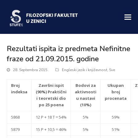
Rezultati ispita iz predmeta Nefinitne
fraze od 21.09.2015. godine
28. Septembra 2015.
Engleski jezik i književnost
,
Sve
Broj
Završni ispit
Bodovi za
Ukupan
Z
indeksa
(90%)
Praktični
aktivnosti
broj
i teoretski dio
u nastavi
procenata
po 25 poena
(10%)
5868
12 P + 18 T = 54%
5%
59%
5879
15 P + 10,5 = 46%
5%
51%