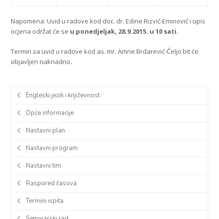
Napomena: Uvid u radove kod doc. dr. Edine Rizvić-Eminović i upis
ocjena održat će se
u ponedjeljak, 28.9.2015. u 10 sati.
Termin za uvid u radove kod as. mr. Amne Brdarević-Čeljo bit će
objavljen naknadno
.
Engleski jezik i književnost
Opće informacije
Nastavni plan
Nastavni program
Nastavni tim
Raspored časova
Termini ispita
Seminarski rad