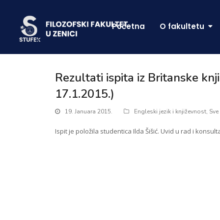
Početna
O fakultetu
Rezultati ispita iz Britanske knj
17.1.2015.)
19. Januara 2015.
Engleski jezik i književnost
,
Sve
Ispit je položila studentica Ilda Šišić. Uvid u rad i konsult