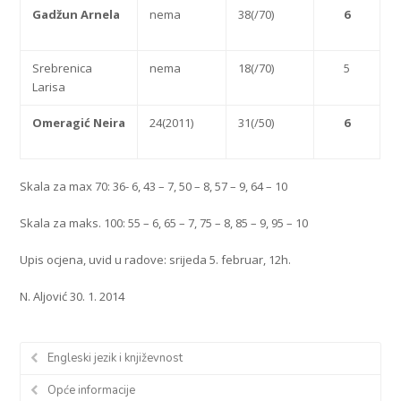
G
a
d
žun Arnela
nema
38(/70)
6
Srebrenica
nema
18(/70)
5
Larisa
O
meragić Neira
24(2011)
31(/50)
6
Skala za max 70: 36- 6, 43 – 7, 50 – 8, 57 – 9, 64 – 10
Skala za maks. 100: 55 – 6, 65 – 7, 75 – 8, 85 – 9, 95 – 10
Upis ocjena, uvid u radove: srijeda 5. februar, 12h.
N. Aljović 30. 1. 2014
Engleski jezik i književnost
Opće informacije