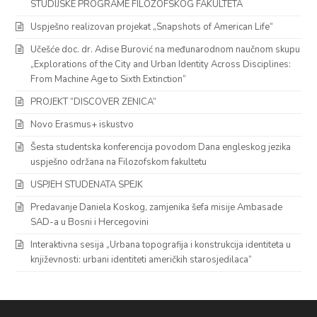
STUDIJSKE PROGRAME FILOZOFSKOG FAKULTETA
Uspješno realizovan projekat „Snapshots of American Life“
Učešće doc. dr. Adise Burović na međunarodnom naučnom skupu
„Explorations of the City and Urban Identity Across Disciplines:
From Machine Age to Sixth Extinction“
PROJEKT “DISCOVER ZENICA”
Novo Erasmus+ iskustvo
Šesta studentska konferencija povodom Dana engleskog jezika
uspješno održana na Filozofskom fakultetu
USPJEH STUDENATA SPEJK
Predavanje Daniela Koskog, zamjenika šefa misije Ambasade
SAD-a u Bosni i Hercegovini
Interaktivna sesija „Urbana topografija i konstrukcija identiteta u
književnosti: urbani identiteti američkih starosjedilaca“