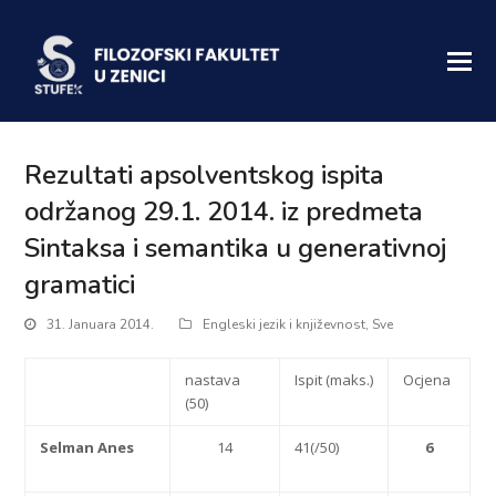
Rezultati apsolventskog ispita
održanog 29.1. 2014. iz predmeta
Sintaksa i semantika u generativnoj
gramatici
31. Januara 2014.
Engleski jezik i književnost
,
Sve
nastava
Ispit (maks.)
Ocjena
(50)
S
e
lman Anes
14
41(/50)
6